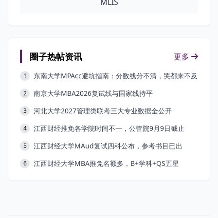
MLIS
圈子热帖资讯
更多
东南大学MPAcc避坑指南：分数线分不清，哭都来不及
1
南京大学MBA2026复试线与国家线持平
2
河北大学2027管理类联考三大专业数据全公开
3
江西财经推免各学院时间不一，公管院9月9日截止
4
江西财经大学MAud复试四科公布，参考书目已出
5
江西财经大学MBA推免名额多，B+学科+QS五星
6