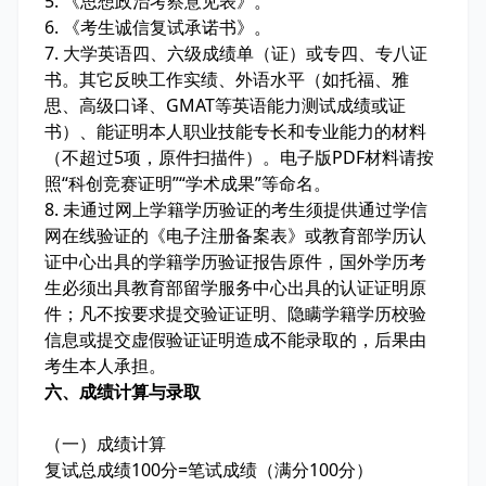
5. 《思想政治考察意见表》。
6. 《考生诚信复试承诺书》。
7. 大学英语四、六级成绩单（证）或专四、专八证
书。其它反映工作实绩、外语水平（如托福、雅
思、高级口译、GMAT等英语能力测试成绩或证
书）、能证明本人职业技能专长和专业能力的材料
（不超过5项，原件扫描件）。电子版PDF材料请按
照“科创竞赛证明”“学术成果”等命名。
8. 未通过网上学籍学历验证的考生须提供通过学信
网在线验证的《电子注册备案表》或教育部学历认
证中心出具的学籍学历验证报告原件，国外学历考
生必须出具教育部留学服务中心出具的认证证明原
件；凡不按要求提交验证证明、隐瞒学籍学历校验
信息或提交虚假验证证明造成不能录取的，后果由
考生本人承担。
六、成绩计算与录取
（一）成绩计算
复试总成绩100分=笔试成绩（满分100分）