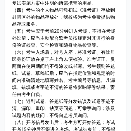
复试实施方案中注明的所需携带的用品。
（四）考生的个人物品可凭初试《准考证》存放到
封闭区外的物品存放处，我校将为考生免费提供物
品存取服务。
（五）考生应于考前20分钟进入考场，不得在考场
外逗留，应当主动配合监考员按规定对其进行的身
份验证核查、安全检查和随身物品检查等。
（六）考生入场后，对号入座，将准考证、有效居
民身份证放在桌子左上角以便核验。准考证正、反
两面在使用期间均不得涂改或书写。考生领到答题
纸、试卷、草稿纸后，应当在指定位置和规定的时
间内准确清楚地填写姓名、考生编号等信息。凡漏
填、错填或者字迹不清的答卷将影响评卷结果，责
任由考生自负。
（七）遇到试卷、答题纸等分发错误及试卷字迹不
清、漏印、重印、缺页等问题，可举手询问；涉及
试题内容的疑问，不得向监考员询问。
（八）开考信号发出后，考生方可开始答题；考试
开考15分钟后不得进入考场。考试结束前，不得提