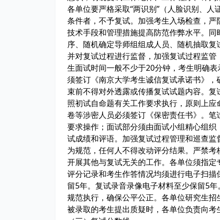
各单位要严格采取“两识别”（人脸识别、人
条件者，不予复试。加强考生入场检查，严
技术手段和管理措施提高防范作弊水平。同时
序、随机确定导师组组成人员、随机抽取复
并对复试过程进行监督，加强复试过程监管
生面试时间一般不少于20分钟，考生明确
须签订《南京大学考生诚信复试承诺书》，
束前不得对外透露或传播复试试题内容。复
照初试自命题有关工作要求执行，原则上应
卷等涉密人员必须签订《保密责任书》。笔
要求操作；面试部分须由面试小组精心组织
试成绩和评语。加强复试过程管理和巡查监
为规范，任何人不得改动评分结果。严禁考
开展其他与复试无关的工作。各单位须指定
评分记录和考生作答情况均须进行电子扫描
留5年。复试录音录像电子材料至少保留5
规范执行，确保公平公正。各单位研究生招
被录取的考生提出质疑时，各单位负责向考