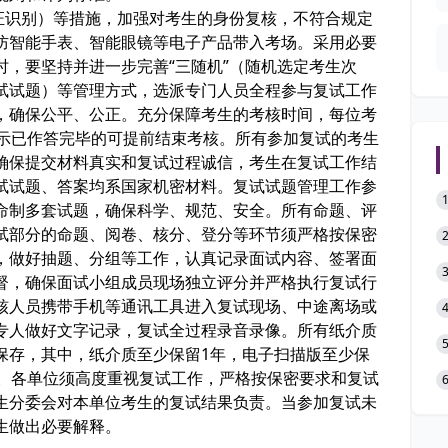
证识别）等措施，加强对考生的身份复核，不符合规定
防智能手表、智能眼镜等电子产品带入考场。采用必要
，要坚持并进一步完善“三随机”（随机选定考生次
试试题）等管理方式，选派专门人员全程参与复试工作
，确保公平、公正。充分保障考生的考核时间，每位考
表示已作答完毕的可提前结束考核。所有参加复试的考生
确保提交材料真实和复试过程诚信，考生在复试工作结
试试题、答案均系国家机密材料。复试试题管理工作参
命制多套试题，确保科学、规范、安全。所有命题、评
试部分的命题、阅卷、核分、登分等环节须严格按保密
，做好抽题、分组等工作，认真记录面试内容、签署面
督，确保面试小组成员现场独立评分并严格执行复试行
核人员携带手机等通讯工具进入复试现场、中途离场或
专人做好文字记录，复试全过程录音录像。所有纸介质
保存，其中，纸介质至少保留1年，电子扫描版至少保
年。各单位须高度重视复试工作，严格按保密要求和复试
生分委会对本单位考生的复试结果负责。当参加复试未
生做出必要解释。