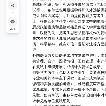
验或研究设计等）和必须开展的面试（包括
试等）。各单位也可根据学科和人才选拔需
0
究计划或方案等），且须提前告知所有考生
上，根据部分学科专业特点对复试中的单项
思想政治素质和品德考核是保证入学新生质
471
量，以德为先，把考生思想品德考核作为复
事求是的原则认真做好思想政治素质和品德
质、科学精神、诚实守信、遵纪守法等方面
取。
外国语听力及口语测试均在复试中进行，由
共管理、会计、图书情报、工程管理、审计
在复试中组织开展，成绩计入复试总成绩。
同等学力考生（包括大专毕业生、普通高校
专业相关的本科主干课程，加试方式为笔试
课程和实验技能的考查）。难易程度应严格
试总成绩。复试不合格者一律不予录取。面
录取。如有笔试，由各单位在复试细则中对
求参见各单位复试细则。