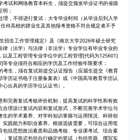
自学考试和网络教育本科生，须提交颁发毕业证书的省级
证明；
格处理，不得进行复试：大专毕业时间（从毕业后到入学
、任何高校的肄业生及其他报考资格不符合规定者不予
研究生招生工作管理规定》及《南京大学2026年硕士研究
法律（法学）与法律（非法学）专业学位有毕业专业的
及工程管理专业学位中的工程管理[代码为125601]
00]等专业须符合相应的学历及工作经验年限要求；
核的考生，须在复试前提交认证报告（应届生提交《教育
部学历证书电子注册备案表》或《中国高等教育学历认
中心出具的学历学位认证书）。
进和完善复试考核评价机制，提高复试的科学性和有效
点合理设计复试内容和复试形式，不断完善学术学位与
考生的学术素养、对学科知识掌握与运用情况、科研创
、实践能力和职业素养。根据选拔需要，可综合运用笔
容包括思想政治素质和品德考核、专业课考试、综合素
）；复试形式包括自行确定的笔试（包括答题、撰写实