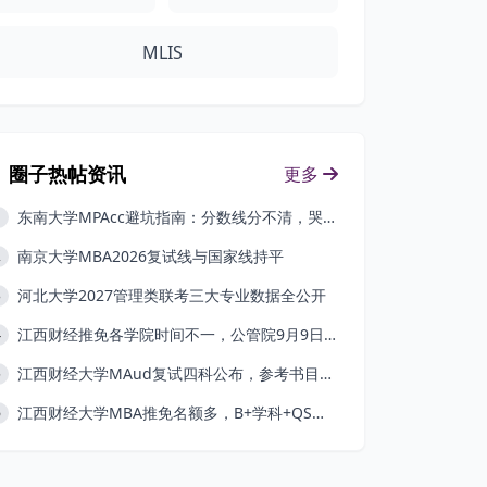
MLIS
圈子热帖资讯
更多
东南大学MPAcc避坑指南：分数线分不清，哭都来不及
1
南京大学MBA2026复试线与国家线持平
2
河北大学2027管理类联考三大专业数据全公开
3
江西财经推免各学院时间不一，公管院9月9日截止
4
江西财经大学MAud复试四科公布，参考书目已出
5
江西财经大学MBA推免名额多，B+学科+QS五星
6