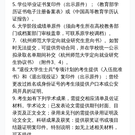
5. 学位毕业证书复印件（出示原件）；《教育部学
历证书电子注册备案表》或《中国高等教育学历认
证报告》。
6. 大学阶段成绩单原件（须由考生所在高校教务部
门或档案部门审核盖章，可联系原学校调档）。
7. 《杭州师范大学定向就业研究生意向书》。如暂
时无法提交，可提供劳动合同，并在学校统一公示
拟录取名单期间补交《杭州师范大学定向就业研究
生协议书》（附件3、4）。
8. “退役大学生士兵”专项计划的考生提供《入伍批准
书》和《退出现役证》复印件（出示原件）；曾经
更改过姓名或身份证号的考生须提供户口本或公安
局开具的证明。
9. 考生如有下列学术成果，需提交相应清单及佐证
材料。学术论文：已发表论文需提供期刊封面、目
录页及正文全文；录用未见刊的需提供录用证明及
论文全文。科研成果及获奖：提供获奖证书或项目
结题证明复印件。特别说明：如无上述相关材料，
可不提供。