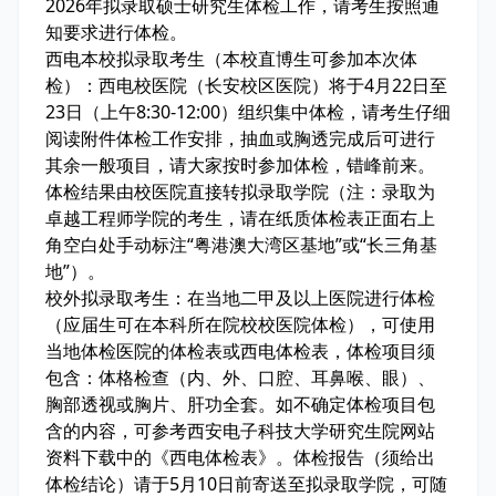
2026年拟录取硕士研究生体检工作，请考生按照通
知要求进行体检。
西电本校拟录取考生（本校直博生可参加本次体
检）：西电校医院（长安校区医院）将于4月22日至
23日（上午8:30-12:00）组织集中体检，请考生仔细
阅读附件体检工作安排，抽血或胸透完成后可进行
其余一般项目，请大家按时参加体检，错峰前来。
体检结果由校医院直接转拟录取学院（注：录取为
卓越工程师学院的考生，请在纸质体检表正面右上
角空白处手动标注“粤港澳大湾区基地”或“长三角基
地”）。
校外拟录取考生：在当地二甲及以上医院进行体检
（应届生可在本科所在院校校医院体检），可使用
当地体检医院的体检表或西电体检表，体检项目须
包含：体格检查（内、外、口腔、耳鼻喉、眼）、
胸部透视或胸片、肝功全套。如不确定体检项目包
含的内容，可参考西安电子科技大学研究生院网站
资料下载中的《西电体检表》。体检报告（须给出
体检结论）请于5月10日前寄送至拟录取学院，可随