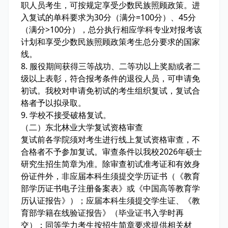
职人员考生，可按规定享受少数民族照顾政策。进
入复试的单科要求为30分（满分=100分）、45分
（满分>100分），总分执行相应学科专业对报考该
计划和享受少数民族照顾政策考生总分要求的国家
线。
8. 服役期间获得三等战功、二等功以上奖励或者二
级以上表彰，符合报考条件的退役人员，可申请免
初试。我校对申请免初试的考生组织复试，复试合
格者予以拟录取。
9. 学校不接受破格复试。
（二）东北林业大学复试资格审查
复试前各学院须对考生进行线上复试资格审查，不
合格者不予参加复试。审查条件以我校2026年硕士
研究生招生简章为准。除审查初试准考证和有效身
份证件外，非应届本科生须提交学历证书（《教育
部学历证书电子注册备案表》或《中国高等教育学
历认证报告》）；应届本科生须提交学生证、《教
育部学籍在线验证报告》（毕业证书入学时再
交）；同等学力考生按招生简章要求提供相关材