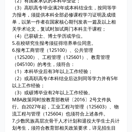
（2）有国家承认的本科毕业证；
（3）高职高专毕业满2年或本科结业生，按同等学
力报考，须提供本科全部必修课程学习证明及成绩
单，以第一作者在国家核心期刊发表一篇及以上相
关学术论文，复试时加试两门本科主干课程；
（4）已获硕士、博士学历或学位。
5.在校研究生报考须征得培养单位同意。
6.报考工商管理（125100）、公共管理
（125200）、工程管理（125601）、教育管理
（045100）的考生，须符合：
（1）本科毕业后有3年以上工作经验；
（2）或高职高专/本科结业后达到同等学力并有5年
以上工作经验；
（3）或硕博毕业有2年以上工作经验。
MBA政策同时按教育部教研〔2016〕2号文件执
行。自2027年起，工业工程与管理（125603）、物
流工程与管理（125604）也须符合上述条件。
7.少数民族高层次骨干人才计划和退役大学生士兵计
划考生，须符合教育部相关政策要求，详见招生目