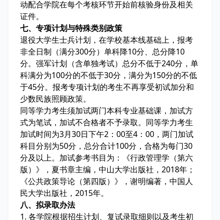
动配合学院在每个考核环节开始前核验身份及相关
证件。
七、专项计划与特殊类别政策
退役大学生士兵计划，在学校基本线基础上，报考
非全日制（满分300分）单科降10分、总分降10
分。强军计划（含单独考试）总分不低于240分，单
科满分为100分的不低于30分，满分为150分的不低
于45分。报考专项计划的考生不再享受初试加分和
少数民族照顾政策。
同等学力考生须加试两门本科专业基础课，加试方
式为笔试，加试不合格者不予录取。同等学力考生
加试时间为3月30日下午2：00至4：00，两门加试
科目分别为50分，总分合计100分，合格为每门30
分及以上。加试参考书目为：《行政管理学（第六
版）》，夏书章主编，中山大学出版社，2018年；
《公共政策导论（第四版）》，谢明编著，中国人
民大学出版社，2015年。
八、拟录取办法
1. 各学院根据招生计划、复试录取细则以及考生初