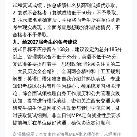
试和复试成绩，按总成绩排名从高到低择优录取。
2. 复试不合格者（复试成绩低于60分）不予录取。
3. 拟录取名单确定后，学校将向考生所在单位函调
考生现实表现，全面考查思想政治和品德情况，不
合格者不予录取。
九、给2027届考生的备考建议
初试目标不应停留在168分，建议设定为总分185分
以上，管理类综合不低于85分，英语不低于45分。
复试准备要提前着手，思想政治理论须关注党的二
十大及历次全会精神、全国两会精神和十五五规划
纲要；英语口语须准备自我介绍并熟练表达；专业
知识考核以公共管理学为核心，须系统复习相关理
论；综合面试须梳理自身工作履历和公共管理实践
认知，提前进行模拟演练。密切关注西安交通大学
研究生招生信息网和公共政策与管理学院官网，及
时获取复试细则。非全日制MPA定向就业性质要求
提前与所在单位做好沟通，确保协议签订顺利。
© 温馨提示：本文由作者海豚MBA张老师创作，未经著作