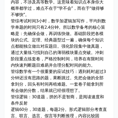
内容，不涉及高等数学。这意味着知识点本身你大
概率都学过，难点不在于“学不会”，而在于“做得够
不够快”。
管综考试时间3小时，数学加逻辑加写作，平均到数
学单题的时间只有2.4分钟。所以数学备考的核心策
略是：先确保会做，再训练快做。基础阶段把各模
块的公式、定理、经典题型过一遍，确保每个知识
点都能独立做出对应题目。强化阶段集中做真题，
通过大量练习找到自己的薄弱模块重点突破。冲刺
阶段重点练套卷，严格控制时间，培养在有限时间
内快速判断题目难易并合理分配时间的能力。
管综数学有一个很重要的应试技巧：遇到耗时超过3
分钟还没有思路的题，果断跳过。先把会做的全部
拿到分，回头有时间再啃难题。一套卷子能拿到所
有会做的分数，结果就已经很理想了。
管综逻辑：30道题，拼的不是智商，是阅读速度和
条件反射
逻辑60分，30道题，每题2分。形式逻辑部分考查直
言、联言、选言、假言等判断推理，内容比较固