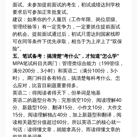
面试。未参加提前面试的考生，初试成绩达到学校
要求后可参加正常批复试。
建议：如果你的个人履历（工作年限、岗位层级、
管理经验等）有一定竞争力，一定要抓住提前面试
的机会。提前面试通过后，初试只需达到国家线即
可在同等条件下优先录取，相当于为上岸上了“双保
险”。
五、笔试备考：搞清楚“考什么”，才知道“怎么学”
MPA笔试科目共两门：管理类综合能力（199管综，
满分200分，3小时）和英语二（满分100分，3小
时）。两门科目各有特点，搞清楚每科考什么、怎
么应对，比盲目刷题重要得多。
英语二：得阅读者得天下，但单词是地基
英语二的题型分布为：完形填空10分、阅读理解40
分、新题型10分、翻译15分、小作文10分、大作文
15分。阅读理解独占40分，加上新题型和翻译，阅
读相关题型分值超过60分。所以英语二的核心就一
句话：读得懂文章，就能拿高分。而读得懂文章的
前提是单词量。