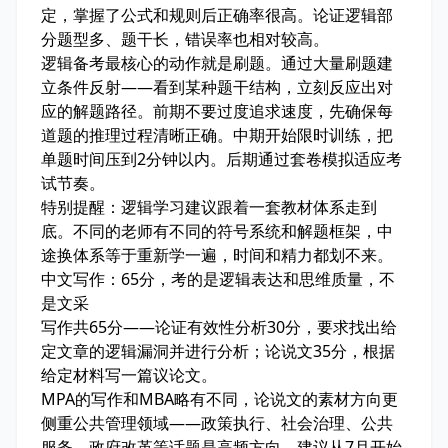
定，掌握了公式和规则后正确率很高。论证逻辑部
分题型多、题干长，错误率也相对较高。
逻辑备考最核心的动作就是刷题。通过大量刷题建
立条件反射——看到某种题干结构，立刻反应出对
应的解题路径。前期不要过度追求速度，先确保每
道题的推理过程清晰正确。中期开始限时训练，把
单题时间压到2分钟以内。后期通过套卷模拟适应考
试节奏。
特别提醒：逻辑学习建议跟着一套教材体系走到
底。不同的老师有不同的符号系统和解题框架，中
途换体系等于重新学一遍，时间和精力都划不来。
中文写作：65分，考的是逻辑表达和思维质量，不
是文采
写作共65分——论证有效性分析30分，要求找出给
定文章的逻辑漏洞并进行分析；论说文35分，根据
给定材料写一篇议论文。
MPA的写作和MBA略有不同，论说文的素材方向更
侧重公共管理领域——政策执行、社会治理、公共
服务、政府改革等话题是高频方向。建议从7月开始