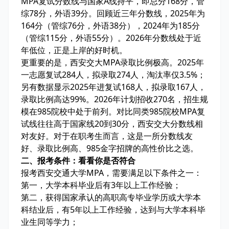
MPA复试分数线与国家A线持平，即总分168分，管
综78分，外语39分。回顾近三年分数线，2025年为
164分（管综76分，外语38分），2024年为185分
（管综115分，外语55分）。2026年分数线处于近
年低位，正是上岸的好时机。
更重要的是，西安交大MPA录取比例极高。2025年
一志愿复试284人，拟录取274人，淘汰率仅3.5%；
另有数据显示2025年进复试168人，拟录取167人，
录取比例高达99%。2026年计划招收270名，招生规
模在985院校中处于前列。对比同类985院校MPA复
试线往往高于国家线20到30分，西安交大分数线相
对友好。对于在职考生而言，这是一所分数线友
好、录取比例高、985金字招牌的高性价比之选。
二、报考条件：看看你是否符合
报考西安交通大学MPA，需要满足以下条件之一：
第一，大学本科毕业后有3年以上工作经验；
第二，获得国家承认的高职高专毕业学历或大学本
科结业后，有5年以上工作经验，达到与大学本科毕
业生同等学力；