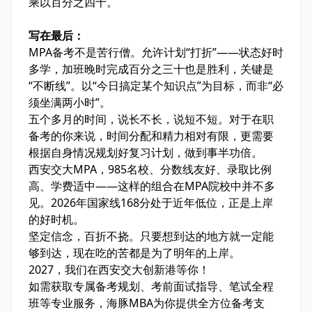
乘以百分之四十。
写在最后：
MPA备考不是苦行僧。允许计划“打折”——状态好时
多学，加班晚时完成百分之三十也是胜利，关键是
“不断线”。以“今日搞定某个知识点”为目标，而非“必
须坐满两小时”。
五个多月的时间，说长不长，说短不短。对于在职
备考的你来说，时间分配和精力相对有限，更需要
根据自身情况规划好复习计划，做到事半功倍。
西安交大MPA，985名校、分数线友好、录取比例
高、学费适中——这样的组合在MPA院校中并不多
见。2026年国家线168分处于近年低位，正是上岸
的好时机。
坚定信念，百折不挠。只要想到达的地方就一定能
够到达，现在吃的苦都是为了明年的上岸。
2027，我们在西安交大创新港等你！
如需获取专属备考规划、考前面试指导、笔试全程
班等专业服务，海豚MBA为你提供全方位备考支