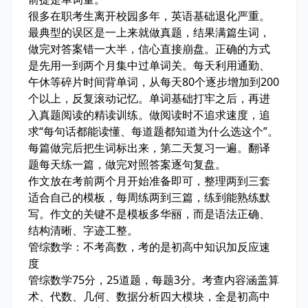
很多在职考生离开校园多年，英语基础退化严重。
最典型的误区是一上来就做真题，结果满篇生词，
做完对答案错一大半，信心直接崩盘。正确的方式
是先用一到两个月集中过单词关。每天利用通勤、
午休等碎片时间背单词，从每天80个逐步增加到200
个以上，反复滚动记忆。单词基础打牢之后，再进
入真题阅读的精读训练。做阅读时不追求速度，追
求“每句话都能读懂、每道题都知道为什么选这个”。
每篇做完后把生词标出来，第二天复习一遍。翻译
题每天练一篇，做完对照答案逐句复盘。
作文放在考前两个月开始准备即可，整理两到三套
适合自己的模板，每周练两到三篇，练到能熟练默
写。作文的关键不是模板多华丽，而是语法正确、
结构清晰、字迹工整。
管综数学：不考高数，考的是初高中知识加反应速
度
管综数学75分，25道题，每题3分。考查内容涵盖算
术、代数、几何、数据分析四大模块，全是初高中