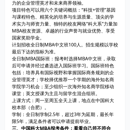
力的企业管理英才和未来商界领袖。
项目特色可以用六个关键词概括：“科技+管理”基因
与课程特色、精英化的培养与生源质量、顶尖的学
术实力与师资力量、独特的校友网络“科大系”力量加
MBA校友资源、卓越的行业声誉与就业优势、享受
国家奖助学金。
计划招收全日制MBA中文班100人。招生规模以学校
最后下达的指标为准。
全日制MBA国际班：报考时选择MBA中文班，录取
后可申请并经过遴选进入国际班学习。国际班特色
包括：培养具有国际视野和掌握国际商务规则的企
业管理英才；学校择优推荐一个学期的海外知名商
学院学习机会；至少组织一次海外知名商学院移动
课堂；英文授课为主且与留学生混合组班。
上课方式：周一至周五全天上课，地点在中国科大
校本部（合肥）。
学制：全日制学制2.5年，超过3年为延期，最长年
限5年，满足条件者可以申请提前毕业。
三、中国科大MBA报考条件：看看自己符不符合