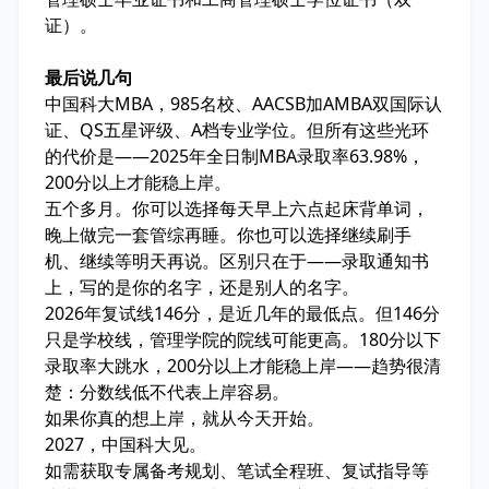
证）。
最后说几句
中国科大MBA，985名校、AACSB加AMBA双国际认
证、QS五星评级、A档专业学位。但所有这些光环
的代价是——2025年全日制MBA录取率63.98%，
200分以上才能稳上岸。
五个多月。你可以选择每天早上六点起床背单词，
晚上做完一套管综再睡。你也可以选择继续刷手
机、继续等明天再说。区别只在于——录取通知书
上，写的是你的名字，还是别人的名字。
2026年复试线146分，是近几年的最低点。但146分
只是学校线，管理学院的院线可能更高。180分以下
录取率大跳水，200分以上才能稳上岸——趋势很清
楚：分数线低不代表上岸容易。
如果你真的想上岸，就从今天开始。
2027，中国科大见。
如需获取专属备考规划、笔试全程班、复试指导等