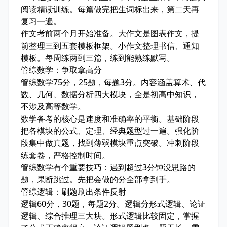
阅读精读训练。每篇做完把生词标出来，第二天再
复习一遍。
作文考前两个月开始准备。大作文是图表作文，提
前整理三到五套模板框架。小作文整理书信、通知
模板。每周练两到三篇，练到能熟练默写。
管综数学：争取拿高分
管综数学75分，25题，每题3分。内容涵盖算术、代
数、几何、数据分析四大模块，全是初高中知识，
不涉及高等数学。
数学备考的核心是速度和准确率的平衡。基础阶段
把各模块的公式、定理、经典题型过一遍。强化阶
段集中做真题，找到薄弱模块重点突破。冲刺阶段
练套卷，严格控制时间。
管综数学有个重要技巧：遇到超过3分钟没思路的
题，果断跳过。先把会做的分全部拿到手。
管综逻辑：刷题刷出条件反射
逻辑60分，30题，每题2分。逻辑分形式逻辑、论证
逻辑、综合推理三大块。形式逻辑比较固定，掌握