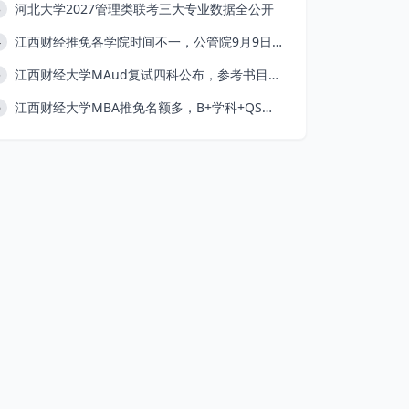
河北大学2027管理类联考三大专业数据全公开
3
江西财经推免各学院时间不一，公管院9月9日截止
4
江西财经大学MAud复试四科公布，参考书目已出
5
江西财经大学MBA推免名额多，B+学科+QS五星
6