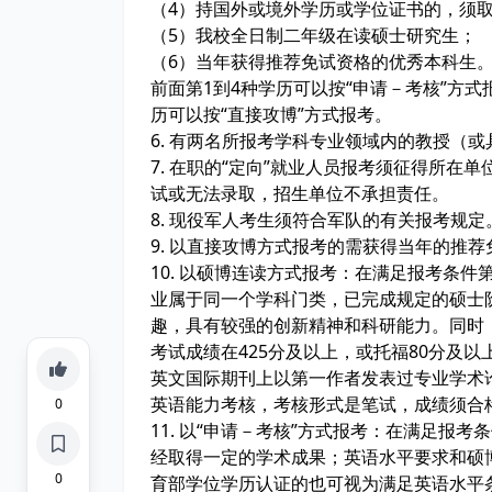
（4）持国外或境外学历或学位证书的，须
（5）我校全日制二年级在读硕士研究生；
（6）当年获得推荐免试资格的优秀本科生
前面第1到4种学历可以按“申请－考核”方式
历可以按“直接攻博”方式报考。
6. 有两名所报考学科专业领域内的教授（
7. 在职的“定向”就业人员报考须征得所
试或无法录取，招生单位不承担责任。
8. 现役军人考生须符合军队的有关报考规
9. 以直接攻博方式报考的需获得当年的推
10. 以硕博连读方式报考：在满足报考条
业属于同一个学科门类，已完成规定的硕士
趣，具有较强的创新精神和科研能力。同时
考试成绩在425分及以上，或托福80分及以上
英文国际期刊上以第一作者发表过专业学术
英语能力考核，考核形式是笔试，成绩须
0
11. 以“申请－考核”方式报考：在满足报
经取得一定的学术成果；英语水平要求和硕
0
育部学位学历认证的也可视为满足英语水平