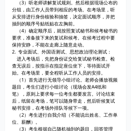
（3）听老师讲解复试规则。然后根据现场公布的
分组，由工作人员带到相应的考场。在考场里，听
从安排进行身份核验和抽签，决定面试顺序，并把
抽到的顺序号贴纸贴在左胸前。
（4）确定顺序后，就按照复试秘书和候考秘书的
要求，准备接下来的复试和候考。在候考过程中要
保持安静，不能在走廊上随意走动。
2. 专业面试、外国语测试、思想政治理论测试：
进入考场后，先把身份证交给复试秘书检查。检
查无误后，按指示在指定座位坐下，等待面试开
始。在考场里，要全程听从工作人员的安排。
（1）首先进行无领导小组讨论。老师会播放视频
题目，考生们进行小组讨论（现场会发A4纸和
笔），原则上要求每一位考生都要发言。讨论结束
后，纸留在考场，笔可以随身带走，然后听候复试
秘书安排，在考场外排队等候下一项。
（2）考生进行自我介绍（不能说出姓名、工作单
位、薪酬）。
（3）考生根据自己随机抽到的题目，回答管理