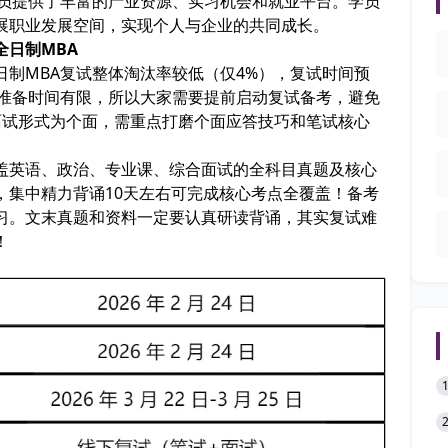
学员提供了丰富的产业资源、实习机会和就业平台。学员
展职业发展空间，实现个人与企业的共同成长。
全日制MBA
日制MBA复试整体淘汰率
较低
（仅4%），复试时间预
日，查分后准备时间有限，所以大家需要
提前启动复试备考
，避免
面试形式为
个面
，需重点打磨个面应答技巧和笔试核心
盖英语、政治、专业课、综合面试的全科目真题及核心
，
集中精力背诵10天左右可完成核心考点全覆盖
！备考
习。文末真题和资料一定要认真研读背诵，其实复试难
！