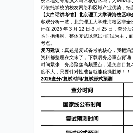
校区地处粤港澳大湾区核心区域，为MBA
可依托学校的校友网络和区域产业优势，拓
【大白话讲考情】北京理工大学珠海校区非
客观分析一波，北京理工大学珠海校区非全
计在 2026 年 3 月 22 日-3 月 25 
临时抱佛脚。整体复试以
笔试+面试
为主，
考点。
复习建议：
真题是复试备考的核心，我把
涵
资料
都整理在文末了，下载后务必重点背诵
时间紧张，
务必聚焦高频重点
，避免盲目复
度不大，只要针对性准备就能稳操胜券！！
2026查分/复试时间/复试形式预测