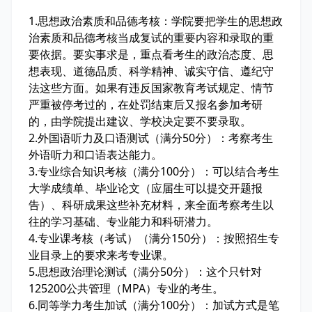
1
.
思想政治素质和品德考核：学院要把学生的思想政
治素质和品德考核当成复试的重要内容和录取的重
要依据。要实事求是，重点看考生的政治态度、思
想表现、道德品质、科学精神、诚实守信、遵纪守
法这些方面。如果有违反国家教育考试规定、情节
严重被停考过的，在处罚结束后又报名参加考研
的，由学院提出建议、学校决定要不要录取。
2
.
外国语听力及口语测试（满分50分）：考察考生
外语听力和口语表达能力。
3
.
专业综合知识考核（满分100分）：可以结合考生
大学成绩单、毕业论文（应届生可以提交开题报
告）、科研成果这些补充材料，来全面考察考生以
往的学习基础、专业能力和科研潜力。
4
.
专业课考核（考试）（满分150分）：按照招生专
业目录上的要求来考专业课。
5
.
思想政治理论测试（满分50分）：这个只针对
125200公共管理（MPA）专业的考生。
6
.
同等学力考生加试（满分100分）：加试方式是笔