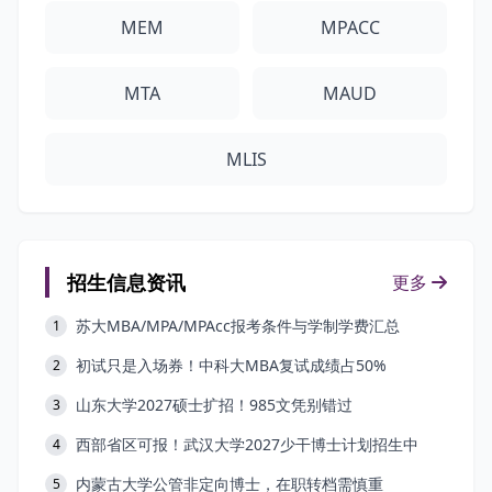
MEM
MPACC
MTA
MAUD
MLIS
招生信息资讯
更多
苏大MBA/MPA/MPAcc报考条件与学制学费汇总
1
初试只是入场券！中科大MBA复试成绩占50%
2
山东大学2027硕士扩招！985文凭别错过
3
西部省区可报！武汉大学2027少干博士计划招生中
4
内蒙古大学公管非定向博士，在职转档需慎重
5