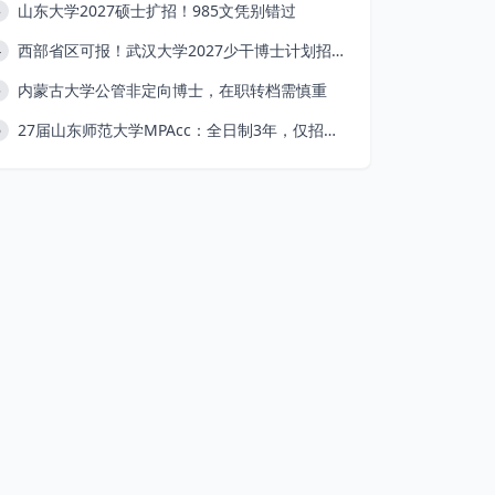
山东大学2027硕士扩招！985文凭别错过
3
西部省区可报！武汉大学2027少干博士计划招生中
4
内蒙古大学公管非定向博士，在职转档需慎重
5
27届山东师范大学MPAcc：全日制3年，仅招50人
6