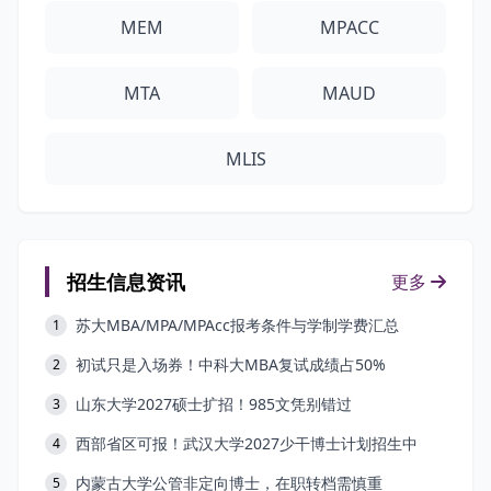
MEM
MPACC
MTA
MAUD
MLIS
招生信息资讯
更多
苏大MBA/MPA/MPAcc报考条件与学制学费汇总
1
初试只是入场券！中科大MBA复试成绩占50%
2
山东大学2027硕士扩招！985文凭别错过
3
西部省区可报！武汉大学2027少干博士计划招生中
4
内蒙古大学公管非定向博士，在职转档需慎重
5