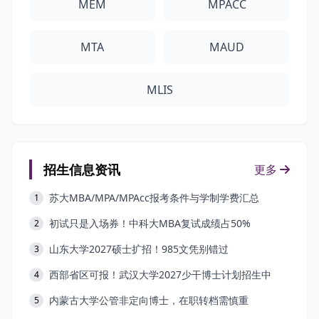
MEM
MPACC
MTA
MAUD
MLIS
招生信息资讯
更多
苏大MBA/MPA/MPAcc报考条件与学制学费汇总
1
初试只是入场券！中科大MBA复试成绩占50%
2
山东大学2027硕士扩招！985文凭别错过
3
西部省区可报！武汉大学2027少干博士计划招生中
4
内蒙古大学公管非定向博士，在职转档需慎重
5