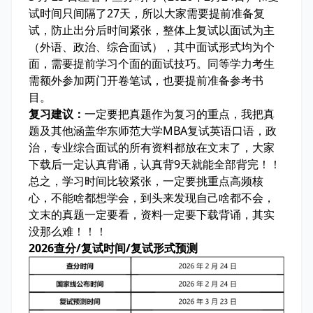
试时间只间隔了
27天
，所以大家需要
提前准备复
试
，防止出分后时间紧张，整体上复试以
面试
为主
（外语、政治、综合面试），其中面试形式均为
个
面
，需要提前学习个面的面试技巧。同等学力考生
需额外参加两门开卷笔试，也要提前准备参考书
目。
复习建议：
一定要把
真题
作为复习的重点，我把
真
题及其他涵盖华东师范大学MBA复试英语口语，政
治，专业综合面试的所有资料
都放在文末了，大家
下载后一定认真背诵，
认真背9天就能全部背完
！！
总之，学习时间比较紧张，
一定要挑重点高频核
心
，不能啥都想学会，到头来发现自己啥都不会，
文末的真题一定要看
，
资料一定要下载背诵
，
其实
没那么难
！！！
2026查分/复试时间/复试形式预测