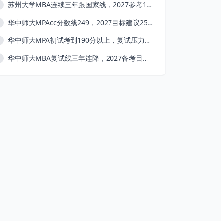
苏州大学MBA连续三年跟国家线，2027参考146分
3
华中师大MPAcc分数线249，2027目标建议255+
4
华中师大MPA初试考到190分以上，复试压力会小很多
5
华中师大MBA复试线三年连降，2027备考目标155+
6