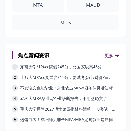
MTA
MAUD
MLIS
焦点新闻资讯
更多
东南大学MPAcc院线245分，比国家线高46分
1
上师大MPAcc复试线211分，复试考会计/财管/审计
2
不发论文也能毕业？东北农业MPA8项条件灵活达标
3
武科大MBA毕业写企业诊断报告，不用熬论文了
4
重庆大学经管2027博士第四批材料清单：10类缺一不可
5
选错白考！杭州师大非全MPA/MBA定向就业是铁律
6