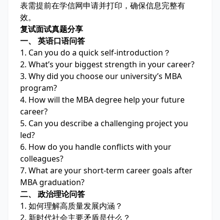
表需提前在学信网申请并打印，确保信息完整有
效。
复试面试真题分享
一、 英语口语问答
1. Can you do a quick self-introduction？
2. What’s your biggest strength in your career?
3. Why did you choose our university’s MBA
program?
4. How will the MBA degree help your future
career?
5. Can you describe a challenging project you
led?
6. How do you handle conflicts with your
colleagues?
7. What are your short-term career goals after
MBA graduation?
二、 政治理论问答
1. 如何理解高质量发展内涵？
2. 新时代社会主要矛盾是什么？