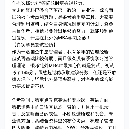
什么选择北外”等问题时更有说服力。
文末的资料已整合了英语、政治、专业课、综合面
试的核心考点和真题，是备考的重要工具。大家要
合理利用资料，结合自身情况制定复习计划，避免
盲目备考。相信只要付出足够的努力，就能顺利通
过复试，开启在北外的MBA学习之旅！
【真实学员复试经历】
作为一名国企中层管理者，我有多年的管理经验，
但英语基础比较薄弱，而且很久没有系统学习过管
理理论，报考北外MBA时最担心的就是复试。初试
考了185分，虽然超过稳录取建议分数，但还是不敢
掉以轻心，毕竟北外是顶尖高校，对考生的综合能
力要求肯定不低。
备考期间，我重点攻克英语和专业课。英语方面，
我把资料里的口语真题逐一背诵，并且用手机录
音，反复听自己的表达，不断改进语速和发音。专
业课方面，我结合资料里的核心考点，梳理了管理
四大职能、波特五力模型、SWOT分析等理论，并且