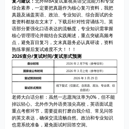
复习建议：
北外MBA复试重视英语交流能力和专业
综合素养，一定要把
真题
作为核心复习资料，我把
真题及涵盖英语、政治、专业知识、综合面试的全
套资料
都放在文末了，下载后针对性背诵练习。英
语部分要强化口语表达的流畅度，专业知识需掌握
核心管理理论并能结合实践阐述，
重点突破高频考
点
，避免盲目复习，
文末真题务必认真研读
，
资料
熟练掌握后复试难度不大
！！！
2026查分/复试时间/复试形式预测
老师大白话分析：
虽然一志愿淘汰率为0%，但不能
掉以轻心。北外作为外语类顶尖高校，英语面试是
重点考察环节，需要提前打磨自我介绍、常见问答
的英文表达，确保交流流畅自然。政治和专业知识
也需系统准备，避免面试时回答空洞。