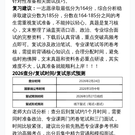
针对性准备相关面试技巧。
复习建议：
一志愿录取最低分为164分，综合分析稳
录取建议分数为185分，分数在164-185分之间的考
生需重视复试准备，不能掉以轻心。
真题
是复习核
心，文末整理了涵盖英语口语、政治、专业综合面
试的完整资料，下载后认真背诵，
重点突破高频考
点
即可。复试涉及政治笔试、专业课笔试等闭卷考
核，需提前背诵核心知识点，合理分配时间，避免
临时抱佛脚，
文末真题和资料务必重点研读
，其实
难度不大，认真准备就能顺利上岸！！！
2026查分/复试时间/复试形式预测
老师大白话分析：
查分后到复试约1个月时间，需要
同时准备政治、专业课两门闭卷笔试和三门面试，
时间比较紧张。建议出分前先熟悉专业课参考书和
政治高频考点，出分后集中精力背诵和模拟面试。