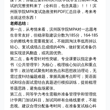
试的完整资料来了（全科目，包含真题）！！！滨
州医学院MPA复试急救资料PDF汇总目录，考来考
去就这些东西！
老师总结：
第一点，从考情来看，滨州医学院MPA对一志愿考
生非常友好，但稳录取建议分数为185分，164-185
分的擦线考生需重视复试，不能因淘汰率低而掉以
轻心。复试成绩占总成绩的40%，做好复试准备仍
能实现逆风翻盘，或巩固优势。
第二点，备考需针对性突破。专业课要以指定参考
书《公共管理学》为核心，梳理核心知识点和重点
章节；政治笔试聚焦时政热点和思想政治理论，无
需过度纠结偏题难题，掌握高频考点即可；英语面
试和综合面试需结合真题进行模拟训练，提前梳理
答题思路，避免临场紧张。
第三点，同等学力考生需额外准备管理学和管理统
计学两门加试科目，加试同样有合格线要求，不能
忽视。建议合理分配备考时间，在准备复试核心科