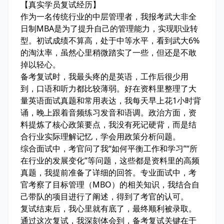
【真实学员复试经历】
作为一名传统行业的中层管理者，我报考武大非全
日制MBA是为了提升自己的管理能力，实现职业转
型。初试成绩不算高，处于中等水平，看到武大6%
的淘汰率，虽然心里稍微踏实了一些，但还是不敢
掉以轻心。
备考复试时，我最头疼的是英语，工作后很少用
到，口语和听力都比较薄弱。好在资料里整理了大
量英语面试真题和常用表达，我每天早上花1小时背
诵，晚上跟着音频练习发音和语调。政治方面，资
料提炼了核心政策要点，我没有死记硬背，而是结
合行业实际理解记忆，学会用政策分析问题。
综合面试中，考官问了我“如何平衡工作和学习”“所
在行业的发展变化”等问题，这些都是资料里的高频
真题，我提前准备了详细的回答。专业面试中，考
官考察了目标管理（MBO）的相关知识，我结合自
己带队的项目进行了阐述，得到了考官的认可。
复试结束后，我心里就有底了，最终顺利被录取。
通过这次复试，我深刻体会到，备考复试关键在于