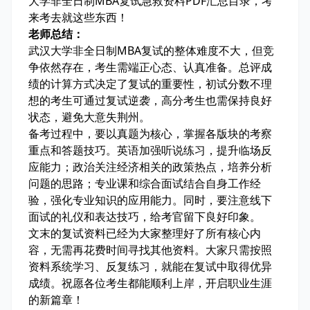
大学非全日制MBA复试急救资料PDF汇总目录，考
来考去就这些东西！
老师总结：
武汉大学非全日制MBA复试的整体难度不大，但竞
争依然存在，考生需端正心态、认真准备。总评成
绩的计算方式决定了复试的重要性，初试分数不理
想的考生可通过复试逆袭，高分考生也需保持良好
状态，避免大意失荆州。
备考过程中，要以真题为核心，掌握各版块的考察
重点和答题技巧。英语加强听说练习，提升临场反
应能力；政治关注经济相关的政策热点，培养分析
问题的思路；专业课和综合面试结合自身工作经
验，强化专业知识的应用能力。同时，要注意线下
面试的礼仪和表达技巧，给考官留下良好印象。
文末的复试资料已经为大家整理好了所有核心内
容，无需再花费时间寻找其他资料。大家只需按照
资料系统学习、反复练习，就能在复试中取得优异
成绩。祝愿各位考生都能顺利上岸，开启职业生涯
的新篇章！