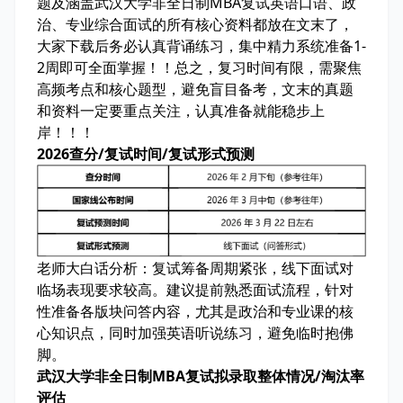
题及涵盖武汉大学非全日制MBA复试英语口语、政
治、专业综合面试的所有核心资料
都放在文末了，
大家下载后务必认真背诵练习，
集中精力系统准备1-
2周即可全面掌握
！！总之，复习时间有限，
需聚焦
高频考点和核心题型
，避免盲目备考，
文末的真题
和资料一定要重点关注
，
认真准备就能稳步上
岸
！！！
2026查分/复试时间/复试形式预测
老师大白话分析：
复试筹备周期紧张，线下面试对
临场表现要求较高。建议提前熟悉面试流程，针对
性准备各版块问答内容，尤其是政治和专业课的核
心知识点，同时加强英语听说练习，避免临时抱佛
脚。
武汉大学非全日制MBA复试拟录取整体情况/淘汰率
评估