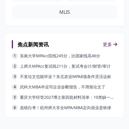
MLIS
焦点新闻资讯
更多
东南大学MPAcc院线245分，比国家线高46分
1
上师大MPAcc复试线211分，复试考会计/财管/审计
2
不发论文也能毕业？东北农业MPA8项条件灵活达标
3
武科大MBA毕业写企业诊断报告，不用熬论文了
4
重庆大学经管2027博士第四批材料清单：10类缺一不可
5
选错白考！杭州师大非全MPA/MBA定向就业是铁律
6