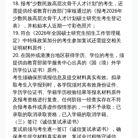
18. 报考“少数民族高层次骨干人才计划”的考生，还
需提供经省教育行政部门审核通过的《报考2026年
少数民族高层次骨干人才计划硕士研究生考生登记
表》，并粘贴本人近期一寸彩色照片；
19. 符合《2026年全国硕士研究生招生工作管理规
定》中特殊政策加分的考生参加复试还需提交相关
证明材料原件；
20. 在国外或港澳台地区获得学历、学位的考生，须
提供由教育部留学服务中心出具的《国（境）外学
历学位认证书》原件。
考生须确保所填报信息及提交材料真实有效。拟录
取考生入学报到时，各学院须对其有效身份证件、
学历学位证书、学籍学历校验结果等报名材料原件
及报考资格进行复查。任何阶段一经查实存在不符
合报考条件或弄虚作假情形的，一律不予录取；已
录取的取消录取资格，已入学籍的取消学籍。
（三）签订《诚信复试承诺书》
复试前须与考生逐一签订《诚信复试承诺书》，确
保考生提交材料真实有效、复试全过程恪守诚信。