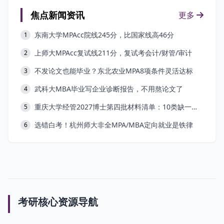
焦点新闻资讯
更多
东南大学MPAcc院线245分，比国家线高46分
1
上师大MPAcc复试线211分，复试考会计/财管/审计
2
不发论文也能毕业？东北农业MPA8项条件灵活达标
3
武科大MBA毕业写企业诊断报告，不用熬论文了
4
重庆大学经管2027博士第四批材料清单：10类缺一不可
5
选错白考！杭州师大非全MPA/MBA定向就业是铁律
6
考研核心资源导航