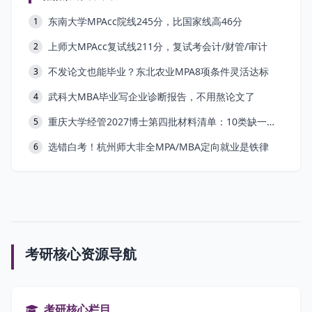
东南大学MPAcc院线245分，比国家线高46分
1
上师大MPAcc复试线211分，复试考会计/财管/审计
2
不发论文也能毕业？东北农业MPA8项条件灵活达标
3
武科大MBA毕业写企业诊断报告，不用熬论文了
4
重庆大学经管2027博士第四批材料清单：10类缺一不可
5
选错白考！杭州师大非全MPA/MBA定向就业是铁律
6
考研核心资源导航
考研核心栏目