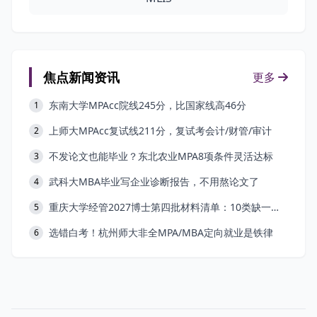
焦点新闻资讯
更多
东南大学MPAcc院线245分，比国家线高46分
1
上师大MPAcc复试线211分，复试考会计/财管/审计
2
不发论文也能毕业？东北农业MPA8项条件灵活达标
3
武科大MBA毕业写企业诊断报告，不用熬论文了
4
重庆大学经管2027博士第四批材料清单：10类缺一不可
5
选错白考！杭州师大非全MPA/MBA定向就业是铁律
6