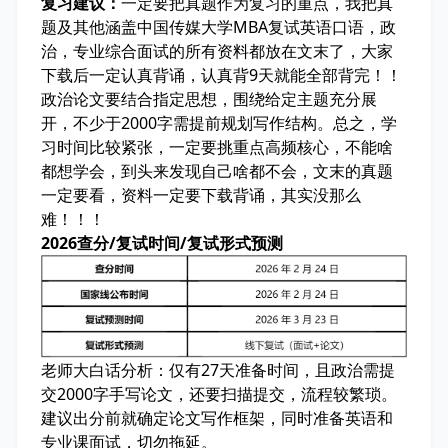
复习建议：
一定要把
真题
作为复习的重点，我把
真
题及其他涵盖中国传媒大学MBA复试英语口语，政
治，专业综合面试的所有资料
都放在文末了，大家
下载后一定认真背诵，
认真背9天就能全部背完
！！
政治论文要结合指定思想，围绕给定主题充分展
开，不少于2000字需提前规划写作结构。总之，学
习时间比较紧张，
一定要挑重点高频核心
，不能啥
都想学会，到头来发现自己啥都不会，
文末的真题
一定要看
，
资料一定要下载背诵
，
其实没那么
难
！！！
2026查分/复试时间/复试形式预测
老师大白话分析：
仅有27天准备时间，且政治需提
交2000字手写论文，还要扫描提交，流程较繁琐。
建议出分前就确定论文写作框架，同时准备英语和
专业课面试，切勿拖延。