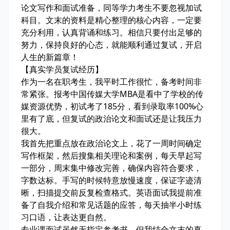
论文写作和面试准备，同等学力考生不要忽视加试
科目。文末的资料是精心整理的核心内容，一定要
充分利用，认真背诵和练习。相信只要付出足够的
努力，保持良好的心态，就能顺利通过复试，开启
人生的新篇章！
【真实学员复试经历】
作为一名在职考生，我平时工作很忙，备考时间非
常紧张。报考中国传媒大学MBA是看中了学校的传
媒资源优势，初试考了185分，看到录取率100%心
里有了底，但复试的政治论文和面试还是让我压力
很大。
我首先把重点放在政治论文上，花了一周时间确定
写作框架，然后搜集相关理论和案例，每天早起写
一部分，周末集中修改完善，确保内容符合要求，
字数达标。手写的时候特意放慢速度，保证字迹清
晰，扫描提交前反复检查格式。英语面试我提前准
备了自我介绍和常见话题的应答，每天抽半小时练
习口语，让表达更自然。
专业课面试虽然无指定参考书，但我结合文末的真