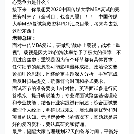
心竞争力是什么？
接下来，你最想要2026中国传媒大学MBA复试的完
整资料来了（全科目，包含真题）！！！中国传媒
大学MBA复试急救资料PDF汇总目录，考来考去就
这些东西！
老师总结：
面对中传MBA复试，要做到“战略上藐视，战术上重
视”。藐视是因为0%的淘汰率给予了极大的保障，不
用过度焦虑；重视是因为每个环节都有具体要求，
任何细节的疏忽都可能影响最终成绩。政治论文要
紧扣理论思想，围绕给定主题深入分析，手写完成
后及时扫描提交，确保符合时间和格式要求。
面试环节的准备要突出针对性。英语面试多进行问
答模拟，提升听说能力；专业课面试聚焦基础理论
和专业技能，结合行业实践进行阐述；综合面试要
梳理个人经历，明确职业规划，展现自身优势和对
项目的认知。无指定参考书的情况下，真题就是最
好的复习资料，要认真研究和背诵。
最后，提醒大家合理规划27天的备考时间，平衡好