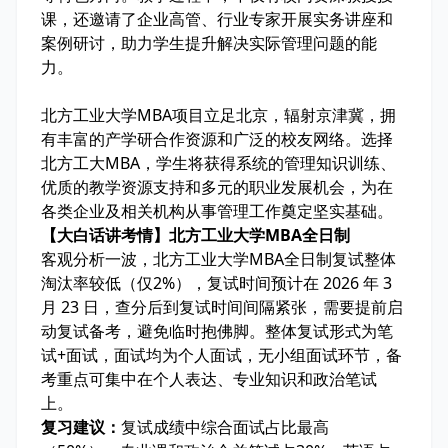
课，还邀请了企业高管、行业专家开展实务讲座和
案例研讨，助力学生提升解决实际管理问题的能
力。
北方工业大学MBA项目立足北京，辐射京津冀，拥
有丰富的产学研合作资源和广泛的校友网络。选择
北方工大MBA，学生将获得系统的管理知识训练、
优质的教学资源支持和多元的职业发展机会，为在
各类企业及相关机构从事管理工作奠定坚实基础。
【大白话讲考情】北方工业大学MBA全日制
客观分析一波，北方工业大学MBA全日制复试整体
淘汰率
较低
（仅2%），复试时间预计在 2026 年 3
月 23 日，查分后到复试时间间隔紧张，需要
提前启
动复试备考
，避免临时抱佛脚。整体复试形式为
笔
试+面试
，面试均为
个人面试
，无小组面试环节，备
考重点可集中在个人表达、专业知识和政治笔试
上。
复习建议：
复试成绩中综合面试占比最高