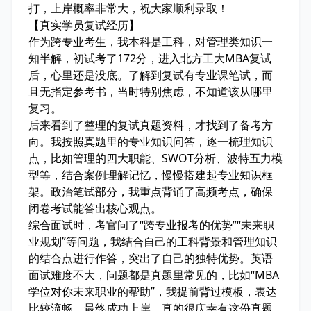
打，上岸概率非常大，祝大家顺利录取！
【真实学员复试经历】
作为跨专业考生，我本科是工科，对管理类知识一
知半解，初试考了172分，进入北方工大MBA复试
后，心里还是没底。了解到复试有专业课笔试，而
且无指定参考书，当时特别焦虑，不知道该从哪里
复习。
后来看到了整理的复试真题资料，才找到了备考方
向。我按照真题里的专业知识问答，逐一梳理知识
点，比如管理的四大职能、SWOT分析、波特五力模
型等，结合案例理解记忆，慢慢搭建起专业知识框
架。政治笔试部分，我重点背诵了高频考点，确保
闭卷考试能答出核心观点。
综合面试时，考官问了“跨专业报考的优势”“未来职
业规划”等问题，我结合自己的工科背景和管理知识
的结合点进行作答，突出了自己的独特优势。英语
面试难度不大，问题都是真题里常见的，比如“MBA
学位对你未来职业的帮助”，我提前背过模板，表达
比较流畅。最终成功上岸，真的很庆幸有这份真题