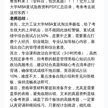
整资料来了（全科目，包含真题）！！！北方工业
大学MBA复试急救资料PDF汇总目录，考来考去就
这些东西！
老师总结：
首先，北方工业大学MBA复试淘汰率极低，给了考
生很大的上岸机会，但不能因此放松警惕。复试成
绩中综合面试占比50%，是重中之重，需要重点打
磨个人经历、职业规划、专业认知等核心内容，展
现出自己的管理潜质和综合素质。
其次，专业课和政治合并笔试（3小时闭卷），虽然
无指定参考书，但考察的都是管理类核心知识点和
政治高频考点，建议结合真题和核心考点清单进行
背诵，确保笔试成绩不拖后腿。英语面试占比
10%，难度不大，重点准备自我介绍和常见问答模
板，保持流畅表达即可。
最后，资格审查材料要提前准备齐全，尤其是需要
盖章的表格，避免临期出错。文末的真题资料是核
心备考资源，涵盖了四个板块的高频考题，一定要
认真背诵和模拟练习。只要按计划推进，稳扎稳