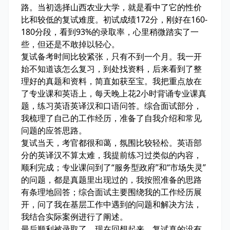
路。当初选择山西农业大学，就是看中了它的性价
比和较低的复试难度。初试成绩172分，刚好在160-
180分段，看到93%的录取率，心里稍微踏实了一
些，但还是不敢掉以轻心。
复试备考时间比较紧张，只有不到一个月。我一开
始不知道该怎么复习，到处找资料，后来看到了整
理好的真题和资料，简直如获至宝。我把重点放在
了专业课和英语上，每天晚上花2小时背诵专业课真
题，练习英语英译汉和口语问答。综合面试部分，
我梳理了自己的工作经历，准备了自我介绍和常见
问题的应答思路。
复试当天，考官都很和蔼，氛围比较轻松。英语部
分的英译汉不算太难，我提前练习过类似的内容，
顺利完成；专业课问到了“服务型政府”和“市场失灵”
的问题，都是真题里出现过的，我按照准备的思路
有条理地回答；综合面试主要围绕我的工作经历展
开，问了我在基层工作中遇到的问题和解决方法，
我结合实际案例进行了阐述。
最后顺利被录取了，现在回想起来，复试真的没有