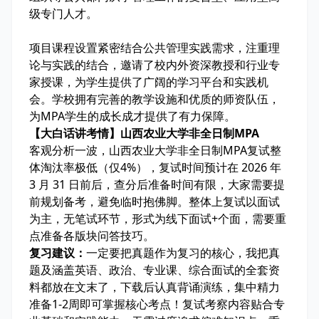
级专门人才。
项目课程设置紧密结合公共管理实践需求，注重理
论与实践的结合，邀请了校内外资深教授和行业专
家授课，为学生提供了广阔的学习平台和实践机
会。学校拥有完善的教学设施和优质的师资队伍，
为MPA学生的成长成才提供了有力保障。
【大白话讲考情】山西农业大学非全日制MPA
客观分析一波，山西农业大学非全日制MPA复试整
体淘汰率
极低
（仅4%），复试时间预计在 2026 年
3 月 31 日前后，查分后准备时间有限，大家需要
提
前规划备考
，避免临时抱佛脚。整体上复试以
面试
为主，无笔试环节，形式为
线下面试+个面
，需要重
点准备各版块问答技巧。
复习建议：
一定要把
真题
作为复习的核心，我把
真
题及涵盖英语、政治、专业课、综合面试的全套资
料
都放在文末了，下载后认真背诵演练，
集中精力
准备1-2周即可掌握核心考点
！复试考察内容贴合专