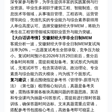
深专家参与教学，为学生提供丰富的实践案例与行
业资源。毕业生多就职于建筑工程、智能制造、信
息技术等领域，从事项目管理、工程咨询、运营管
理等岗位，凭借扎实的专业能力与综合素养获得用
人单位高度认可。选择安徽财经大学MEM，将助力
考生在工程管理领域实现职业晋升与能力突破。
【大白话讲考情】安徽财经大学非全日制MEM
客观分析一波，安徽财经大学非全日制MEM复试
淘
汰率为0%
，一志愿复试考生全部录取，竞争压力较
小。复试时间预计在2026年3月29日前后，查分后
准备时间有限，需
提前规划备考
。复试形式为
纯面
试
，无笔试环节，包含英语听说、政治理论、专业
素质与综合能力四大模块，均为线下个面形式。
复习建议：
重点围绕指定参考书《管理学-原理与方
法》（第七版）梳理核心知识点，
真题
是备考关
键，需熟练掌握各板块高频问题的答题思路。英语
和专业课均为抽题+问答形式，需提前进行限时答题
训练，确保答题时间达标。
文末真题需重点背诵
，
搭配参考书包揽核心考点，高效备考即可稳妥上