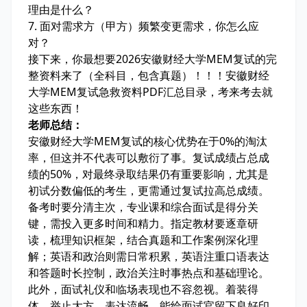
理由是什么？
7. 面对需求方（甲方）频繁变更需求，你怎么应
对？
接下来，你最想要2026安徽财经大学MEM复试的完
整资料来了（全科目，包含真题）！！！安徽财经
大学MEM复试急救资料PDF汇总目录，考来考去就
这些东西！
老师总结：
安徽财经大学MEM复试的核心优势在于0%的淘汰
率，但这并不代表可以敷衍了事。复试成绩占总成
绩的50%，对最终录取结果仍有重要影响，尤其是
初试分数偏低的考生，更需通过复试拉高总成绩。
备考时要分清主次，专业课和综合面试是得分关
键，需投入更多时间和精力。指定教材要逐章研
读，梳理知识框架，结合真题和工作案例深化理
解；英语和政治则需日常积累，英语注重口语表达
和答题时长控制，政治关注时事热点和基础理论。
此外，面试礼仪和临场表现也不容忽视。着装得
体、举止大方、表达流畅，能给面试官留下良好印