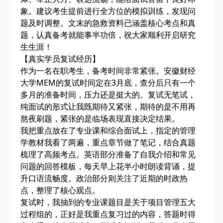
象。建议考生提前进行全方位的模拟训练，发现问
题及时调整。文末的急救资料已涵盖核心考点和真
题，认真备考就能事半功倍，祝大家顺利开启研究
生生涯！
【真实学员复试经历】
作为一名在职考生，备考时间非常紧张。安徽财经
大学MEM的复试时间定在3月底，查分后只有一个
多月的准备时间，压力还是挺大的。复试无笔试，
纯面试的形式让我既期待又紧张，期待的是不用再
熬夜刷题，紧张的是临场表现直接决定结果。
我把重点放在了专业课和综合面试上，指定的管理
学教材我看了两遍，重点章节做了笔记，结合真题
梳理了高频考点。英语部分准备了自我介绍和常见
问题的回答模板，每天早上花半小时朗读背诵，提
升口语流畅度。政治部分则关注了近期的时政热
点，整理了核心观点。
复试时，我抽到的专业课题目是关于项目管理五大
过程组的，正好是我重点复习过的内容，答题时得