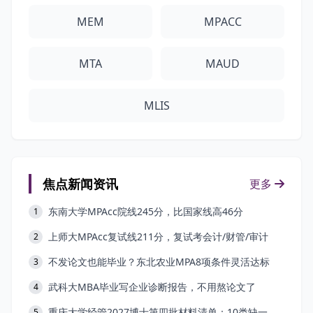
MEM
MPACC
MTA
MAUD
MLIS
焦点新闻资讯
更多
东南大学MPAcc院线245分，比国家线高46分
1
上师大MPAcc复试线211分，复试考会计/财管/审计
2
不发论文也能毕业？东北农业MPA8项条件灵活达标
3
武科大MBA毕业写企业诊断报告，不用熬论文了
4
重庆大学经管2027博士第四批材料清单：10类缺一不可
5