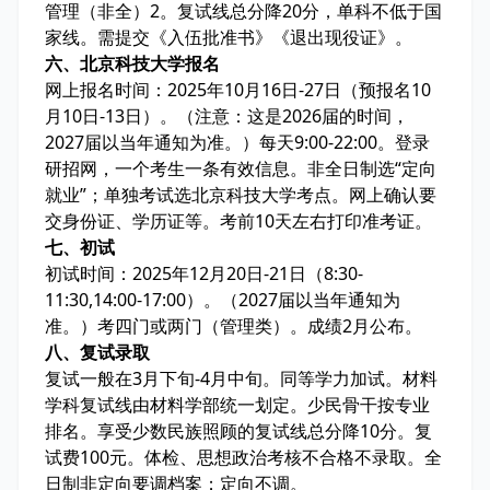
管理（非全）2。复试线总分降20分，单科不低于国
家线。需提交《入伍批准书》《退出现役证》。
六、北京科技大学报名
网上报名时间：2025年10月16日-27日（预报名10
月10日-13日）。（注意：这是2026届的时间，
2027届以当年通知为准。）每天9:00-22:00。登录
研招网，一个考生一条有效信息。非全日制选“定向
就业”；单独考试选北京科技大学考点。网上确认要
交身份证、学历证等。考前10天左右打印准考证。
七、初试
初试时间：2025年12月20日-21日（8:30-
11:30,14:00-17:00）。（2027届以当年通知为
准。）考四门或两门（管理类）。成绩2月公布。
八、复试录取
复试一般在3月下旬-4月中旬。同等学力加试。材料
学科复试线由材料学部统一划定。少民骨干按专业
排名。享受少数民族照顾的复试线总分降10分。复
试费100元。体检、思想政治考核不合格不录取。全
日制非定向要调档案；定向不调。