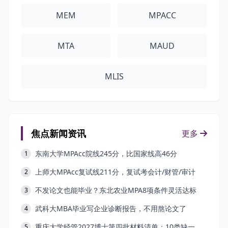
MEM
MPACC
MTA
MAUD
MLIS
焦点新闻资讯
更多
东南大学MPAcc院线245分，比国家线高46分
1
上师大MPAcc复试线211分，复试考会计/财管/审计
2
不发论文也能毕业？东北农业MPA8项条件灵活达标
3
武科大MBA毕业写企业诊断报告，不用熬论文了
4
重庆大学经管2027博士第四批材料清单：10类缺一不可
5