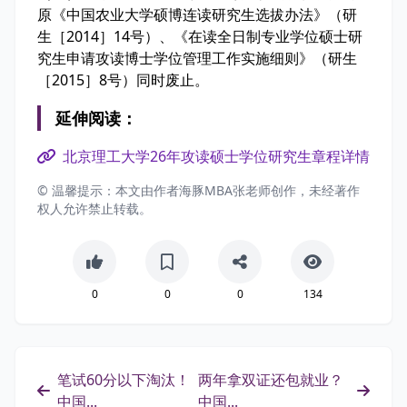
原《中国农业大学硕博连读研究生选拔办法》（研
生［2014］14号）、《在读全日制专业学位硕士研
究生申请攻读博士学位管理工作实施细则》（研生
［2015］8号）同时废止。
延伸阅读：
北京理工大学26年攻读硕士学位研究生章程详情
© 温馨提示：本文由作者海豚MBA张老师创作，未经著作
权人允许禁止转载。
0
0
0
134
笔试60分以下淘汰！
两年拿双证还包就业？
中国...
中国...