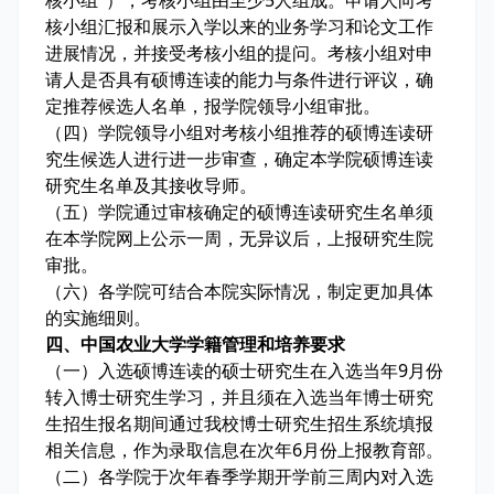
核小组"），考核小组由至少5人组成。申请人向考
核小组汇报和展示入学以来的业务学习和论文工作
进展情况，并接受考核小组的提问。考核小组对申
请人是否具有硕博连读的能力与条件进行评议，确
定推荐候选人名单，报学院领导小组审批。
（四）学院领导小组对考核小组推荐的硕博连读研
究生候选人进行进一步审查，确定本学院硕博连读
研究生名单及其接收导师。
（五）学院通过审核确定的硕博连读研究生名单须
在本学院网上公示一周，无异议后，上报研究生院
审批。
（六）各学院可结合本院实际情况，制定更加具体
的实施细则。
四、中国农业大学学籍管理和培养要求
（一）入选硕博连读的硕士研究生在入选当年9月份
转入博士研究生学习，并且须在入选当年博士研究
生招生报名期间通过我校博士研究生招生系统填报
相关信息，作为录取信息在次年6月份上报教育部。
（二）各学院于次年春季学期开学前三周内对入选